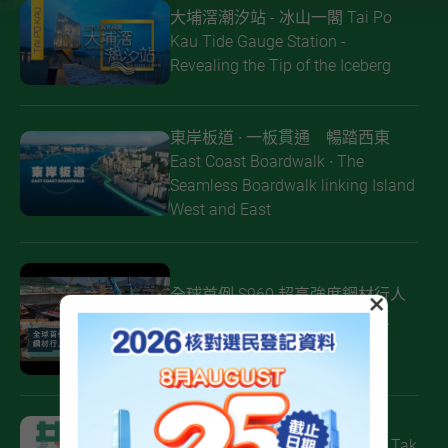
大埔滘潮汐站 - 冰山一閣 Tai Po
Kau Tide Gauge Station -
Revealing the Tip of the Iceberg
東岸板道 ∙ 一板貫通 暢踏西東
East Coast Boardwalk ∙ The
Seamless Boardwalk linking Island
West and East
全球首例 S960 超高強度鋼材行人
×
天橋成功合攏 | 粉嶺北新發展區
（第一階段）工程
啟德發展區 │「共融通道」 Kai Tak