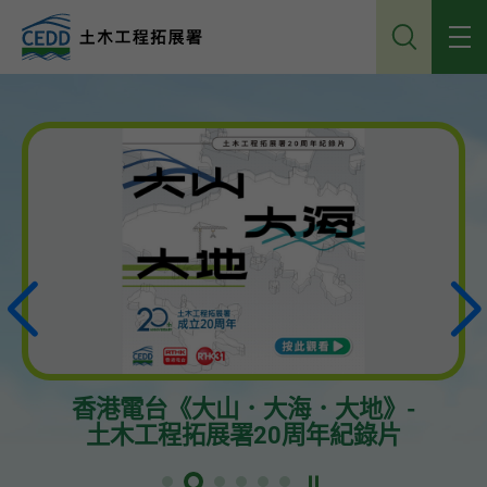
跳
到
主
內
容
播放
香港電台《大山．大海．大地》-
土木工程拓展署20周年紀錄片