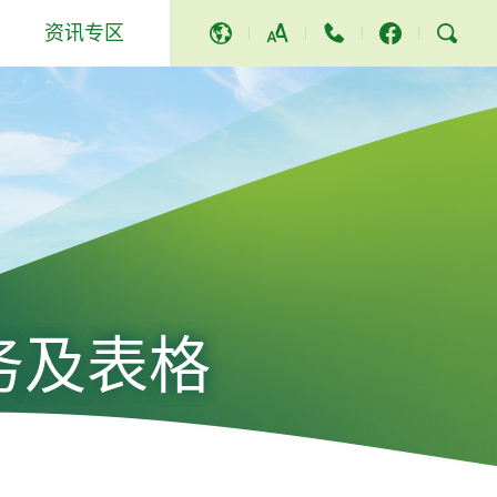
资讯专区
A
A
A
活动及其他
獎項及讚譽
社区服务和活动
新闻稿
影片及歌曲
务及表格
电视节目
立法会答问