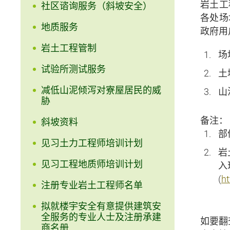
岩土工
社区谘询服务（斜坡安全）
各处场
地质服务
政府用
岩土工程管制
场
试验所测试服务
土
减低山泥倾泻对寮屋居民的威
山
胁
备注：
斜坡资料
部
见习土力工程师培训计划
岩
见习工程地质师培训计划
入
(
ht
注册专业岩土工程师名单
拟就楼宇安全有意提供建筑安
全服务的专业人士及注册承建
如要翻
商名册