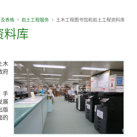
致编辑的信
项目报告
务及表格
岩土工程服务
土木工程图书馆和岩土工程资料库
资料库
年度整合开放数据计划(包含空间数
据计划)
土木
政府
、手
发展
出版
面的