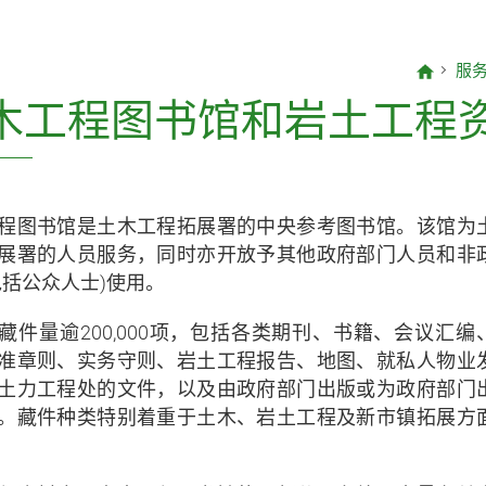
CEDD Innovation Series
服
CEDD Playbook(只有英文版)
木工程图书馆和岩土工程
混凝土科技常务委员会 (SCCT) 刊
物
程图书馆是土木工程拓展署的中央参考图书馆。该馆为
土力工程处刊物
展署的人员服务，同时亦开放予其他政府部门人员和非
包括公众人士)使用。
土木工程处刊物
藏件量逾200,000项，包括各类期刊、书籍、会议汇编
科普读物
准章则、实务守则、岩土工程报告、地图、就私人物业
土力工程处的文件，以及由政府部门出版或为政府部门
杂项
。藏件种类特别着重于土木、岩土工程及新市镇拓展方
如何获得本署的刊物