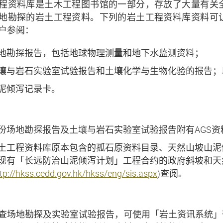
程资料库是土木工程图书馆的一部分，存放了大量有关
地勘探的岩土工程资料。下列的岩土工程资料库资料可
户参阅：
地勘探报告，包括地球物理测量和地下水监测资料；
壤与岩石实验室试验报告和土壤化学与生物化验的报告；
泥倾泻记录卡。
份场地勘探报告及土壤与岩石实验室试验报告附有AGS资
土工程资料库原本包含的孤石原资料目录、天然山坡山泥
现有「长远防治山泥倾泻计划」工程合约的政府斜坡和天
tp://hkss.cedd.gov.hk/hkss/eng/sis.aspx
)查阅。
查场地勘探及实验室试验报告，可使用「岩土资讯系统」