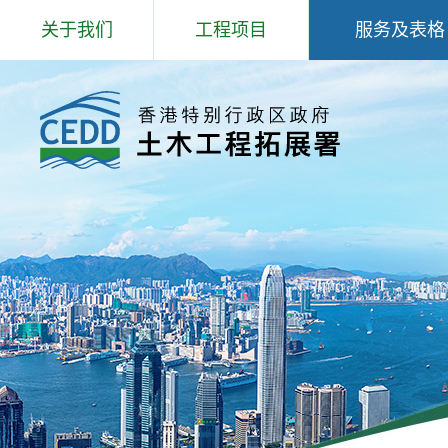
跳
关于我们
工程项目
服务及表格
到
主
欢迎辞
专题事项
岩土工程服务
内
容
抱负、使命和信念
主要工程
填料管理
组织结构
防治山泥倾泻研究和工程
爆炸品、爆破
工程师学院
北部都会区发展
场外预制钢筋
核心工作
公用表格
部门政策
招聘公告