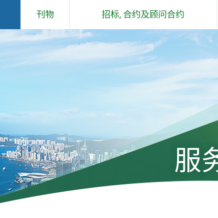
刊物
招标, 合约及顾问合约
概要说明
合约
土木工程拓展署 - 工作报告
顾问合约
及石矿场
土木工程拓展署 - 环保报告
过去六个月工程／顾问合约签署仪
式
组件
工程通讯
土木工程拓展署技术通告
服
标准、规格、手册、应用指引、投
标价格及成本指数
工程及有关顾问公司遴选委员会手
册及通告(只有英文版)