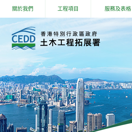
跳
關於我們
工程項目
服務及表格
到
主
歡迎辭
專題事項
岩土工程服務
內
容
抱負、使命和信念
主要工程
填料管理
組織結構
防治山泥傾瀉研究和工程
爆炸品、爆破
工程師學院
北部都會區發展
場外預製鋼筋
核心工作
公用表格
部門政策
招聘公告