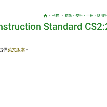
CEDD Innovation Series
刊物
標準、規格、手冊、應用
CEDD Playbook(只有英文版)
nstruction Standard CS2
混凝土科技常務委員會 (SCCT) 刊
物
提供
英文版本
。
土力工程處刊物
土木工程處刊物
科普讀物
雜項
如何獲得本署的刊物