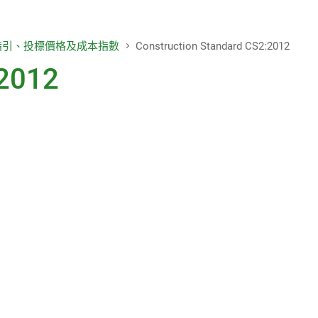
致編輯的信
項目報告
指引、投標價格及成本指數
Construction Standard CS2:2012
:2012
年度整合開放數據計劃(包含空間數
據計劃)