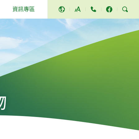
資訊專區
A
A
A
活動及其他
獎項及讚譽
社區服務和活動
新聞稿
影片及歌曲
物
電視節目
立法會答問