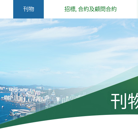
刊物
招標, 合約及顧問合約
概要說明
合約
土木工程拓展署 - 工作報告
顧問合約
及石礦場
土木工程拓展署 - 環保報告
過去六個月工程／顧問合約簽署儀
式
組件
工程通訊
土木工程拓展署技術通告
刊
標準、規格、手冊、應用指引、投
標價格及成本指數
工程及有關顧問公司遴選委員會手
冊及通告(只有英文版)