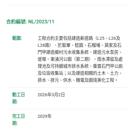
合約編號: NL/2023/11
範圍:
工程合約主要包括建造新道路（L25、L26及
L28路）、於藍輋、稔園、石榴埔、莫家及石
門甲建造鄉村污水收集系統、建造污水泵房、
堤堰、東涌河公園（第二期）、雨水滯留及處
理池及可持續城市排水系統、重置石門甲公廁
及垃圾收集站；以及建造相關的土木、土力、
排水、排污、供水、機電及園境美化工程。
動工日
2026年3月2日
期:
完工日
2029年
期: