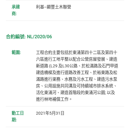
承建
利基–顯豐土木聯營
商:
合約編號: NL/2020/06
範圍:
工程合約主要包括於東涌第四十二區及第四十
六區進行工地平整以配合公營房屋發展、建造
新道路 (L29 及L30公路、於松滿路及石門甲道
建造橋樑及進行道路改善工程、於裕東路及松
滿路進行渠務、水務及污水工程、建造污水泵
房、公用設施共同溝及可持續城市排水系統、
活化東涌河、建造首階段的東涌河公園; 以及
進行林地補償工作。
動工日
2021年5月31日
期: