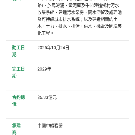
路)、於馬灣涌、黃泥屋及牛凹建造鄉村污水
收集系統、建造污水泵房、雨水滯留及處理池
及可持續城市排水系統；以及建造相關的土
木、土力、排水、排污、供水、機電及園境美
化工程。
動工日
2025年10月24日
期:
完工日
2029年
期:
合約總
$6.33億元
價:
承建
中國中鐵聯營
商: