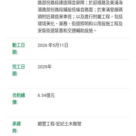
路部份路段建造隔音屏障；於迎禧路及東涌海
濱路部份路段鋪設低噪音路面；於東涌發展碼
頭附近建造單車徑；以及進行附屬工程，包括
環境美化、渠務、街道照明和公用設施工程及
安裝街道裝置和交通輔助設施。
動工日
20
26 年5月11日
期:
完工日
202
9年
期:
合約總
6.34
億元
價:
承建
顯豐工程-宏記土木聯營
商: