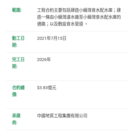
範圍:
工程合約主要包括建造小蠔灣食水配水庫；建
造一條由小蠔灣濾水廠至小蠔灣食水配水庫的
通路；以及敷設食水管道 。
動工日
2021年7月15日
期:
完工日
2026年
期:
合約總
$3.83億元
價:
承建
中國地質工程集團有限公司
商: