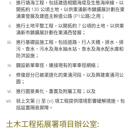
進行填海工程，包括建造相關海堤及生態海岸線，以
開拓約 130 公頃土地，以供東涌新市鎮擴展計劃在東
涌東發展及建造主幹道公路 (P1公路)之用；
進行土地平整工程，以開拓約 7 公頃的土地，以供東
涌新市鎮擴展計劃在東涌西發展；
進行基礎設施工程，包括道路、行人天橋、排水、排
污、食水、污水及海水抽水站、食水及海水配水庫和
防洪設施；
闢設新單車徑，連接現有的單車徑網絡；
修復部分已被渠道化的東涌河段，以及興建東涌河公
園；
進行園景美化、重置及附屬工程；以及
就上文第 (i) 至 (vi) 項工程提供環境影響緩解措施，包
括設置隔音屏障。
土木工程拓展署項目辦公室: