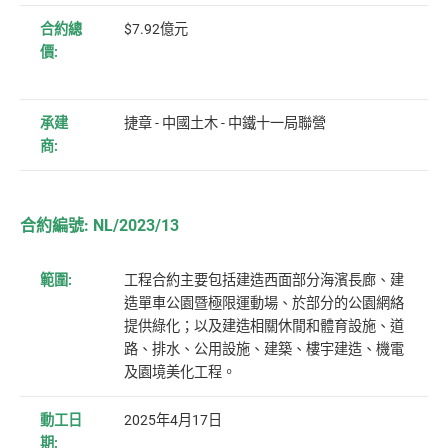
合約總
$7.92億元
價:
承建
捷章 - 中國土木 - 中鐵十一局聯營
商:
合約編號: NL/2023/13
範圍:
工程合約主要包括建造西面部分海濱長廊、建
造單車公園暨極限運動場、於部分的公園網絡
提供綠化；以及建造相關休閒和體育設施、道
路、排水、公用設施、建築、樓宇建造、機電
及園境美化工程。
動工日
2025年4月17日
期: