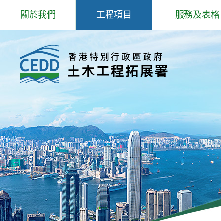
跳
關於我們
工程項目
服務及表格
到
主
歡迎辭
專題事項
岩土工程服務
內
容
抱負、使命和信念
主要工程
填料管理
組織結構
防治山泥傾瀉研究和工程
爆炸品、爆破
工程師學院
北部都會區發展
場外預製鋼筋
核心工作
公用表格
部門政策
招聘公告