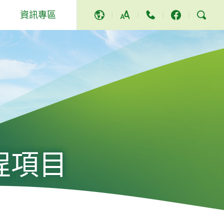
資訊專區
A
A
A
活動及其他
獎項及讚譽
社區服務和活動
新聞稿
影片及歌曲
程項目
電視節目
立法會答問