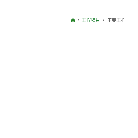
致編輯的信
項目報告
工程項目
主要工程
年度整合開放數據計劃(包含空間數
據計劃)