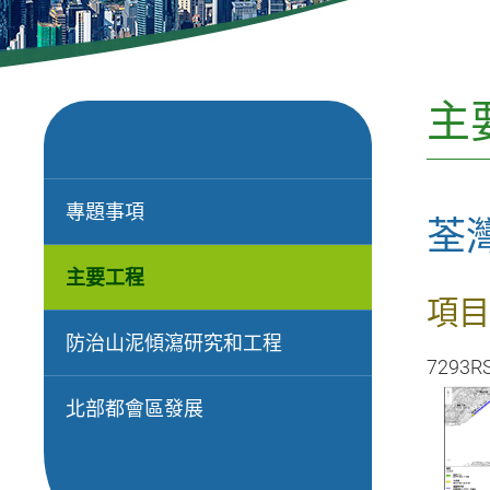
主
專題事項
荃
主要工程
項目
防治山泥傾瀉研究和工程
7293R
北部都會區發展