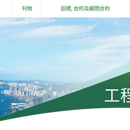
刊物
招標, 合約及顧問合約
概要說明
合約
土木工程拓展署 - 工作報告
顧問合約
及石礦場
土木工程拓展署 - 環保報告
過去六個月工程／顧問合約簽署儀
式
組件
工程通訊
土木工程拓展署技術通告
工
標準、規格、手冊、應用指引、投
標價格及成本指數
工程及有關顧問公司遴選委員會手
冊及通告(只有英文版)