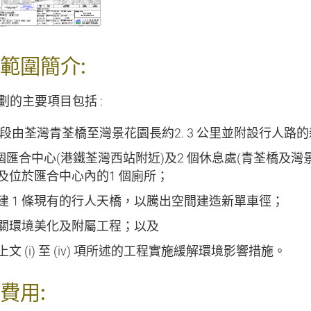
範圍簡介:
劃的主要項目包括 :
 段由荃灣青荃橋至灣景花園長約2. 3 公里並附設行人路
 個匯合中心(港鐵荃灣西站附近)及2 個休息處(青荃橋
及位於匯合中心內的1 個廁所；
建 1 條現有的行人天橋，以騰出空間建造新單車徑；
關環境美化及附屬工程；以及
上文 (i) 至 (iv) 項所述的工程實施緩解環境影響措施。
費用: