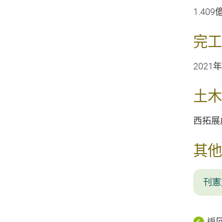
1.409
完工
2021
土木
西拓展處
其他
刊憲
返