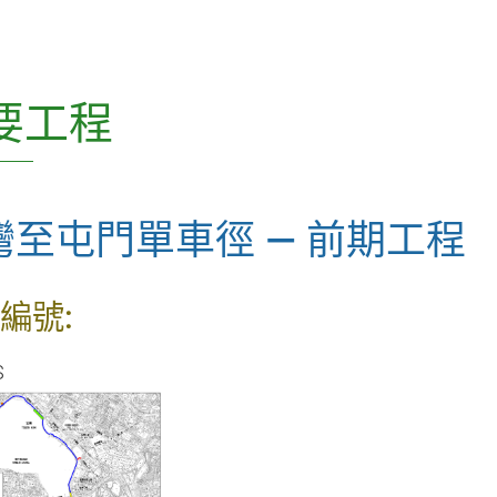
CEDD Innovation Series
CEDD Playbook(只有英文版)
要工程
混凝土科技常務委員會 (SCCT) 刊
物
灣至屯門單車徑 — 前期工程
土力工程處刊物
土木工程處刊物
編號:
科普讀物
S
雜項
如何獲得本署的刊物