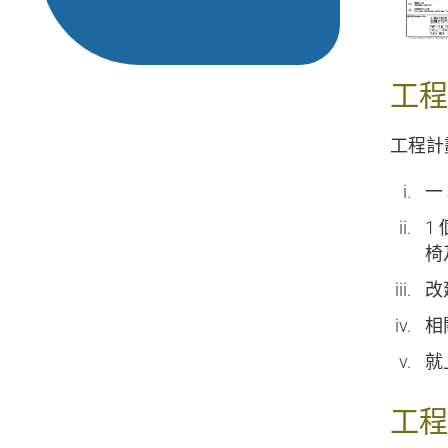
工程
工程計
一
1
椅
改
相
就
工程