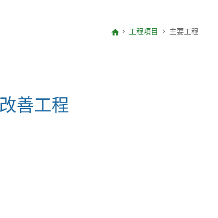
致編輯的信
項目報告
工程項目
主要工程
年度整合開放數據計劃(包含空間數
據計劃)
改善工程