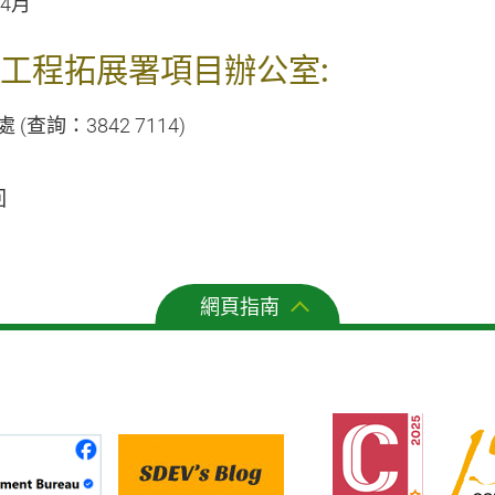
年4月
工程拓展署項目辦公室:
 (查詢：3842 7114)
回
網頁指南