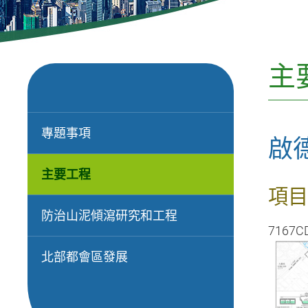
主
專題事項
啟
主要工程
項目
防治山泥傾瀉研究和工程
7167C
北部都會區發展