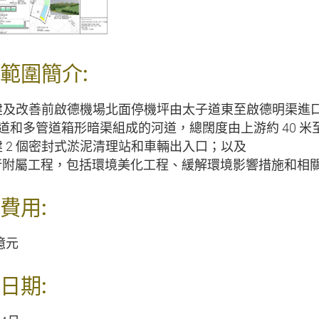
範圍簡介:
 重建及改善前啟德機場北面停機坪由太子道東至啟德明渠進口
道和多管道箱形暗渠組成的河道，總闊度由上游約 40 米至
 興建 2 個密封式淤泥清理站和車輛出入口；以及
 進行附屬工程，包括環境美化工程、緩解環境影響措施和相
費用:
 億元
日期: