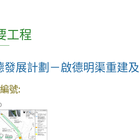
CEDD Innovation Series
CEDD Playbook(只有英文版)
要工程
混凝土科技常務委員會 (SCCT) 刊
物
德發展計劃－啟德明渠重建及
土力工程處刊物
土木工程處刊物
編號:
科普讀物
D
雜項
如何獲得本署的刊物