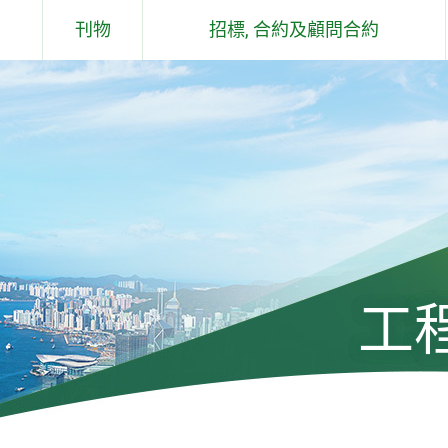
刊物
招標, 合約及顧問合約
概要說明
合約
土木工程拓展署 - 工作報告
顧問合約
及石礦場
土木工程拓展署 - 環保報告
過去六個月工程／顧問合約簽署儀
式
組件
工程通訊
土木工程拓展署技術通告
工
標準、規格、手冊、應用指引、投
標價格及成本指數
工程及有關顧問公司遴選委員會手
冊及通告(只有英文版)