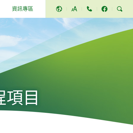
資訊專區
A
A
A
活動及其他
獎項及讚譽
社區服務和活動
新聞稿
影片及歌曲
程項目
電視節目
立法會答問