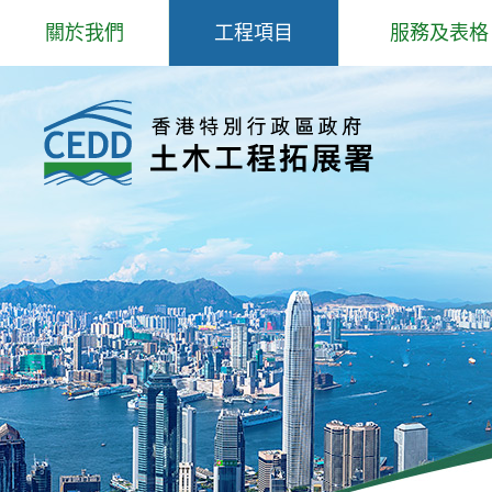
跳
關於我們
工程項目
服務及表格
到
主
歡迎辭
專題事項
岩土工程服務
內
容
抱負、使命和信念
主要工程
填料管理
組織結構
防治山泥傾瀉研究和工程
爆炸品、爆破
工程師學院
北部都會區發展
場外預製鋼筋
核心工作
公用表格
部門政策
招聘公告