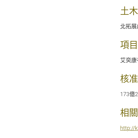
土木
北拓展處
項目
艾奕康
核准
173億2
相關
http://