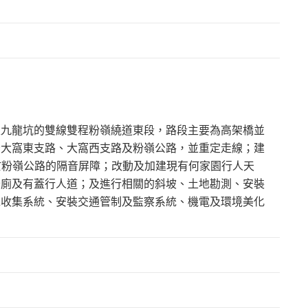
至九龍坑的雙線雙程粉嶺繞道東段，路段主要為高架橋並
分大窩東支路、大窩西支路及粉嶺公路，並重定走線；建
位於粉嶺公路的隔音屏障；改動及加建現有何家園行人天
公廁及有蓋行人道；及進行相關的斜坡、土地勘測、安裝
水收集系統、安裝交通管制及監察系統、機電及環境美化