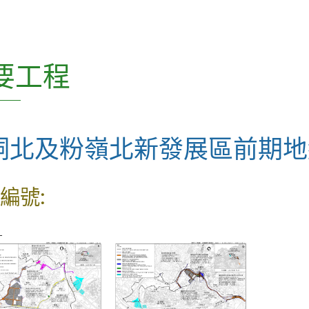
CEDD Innovation Series
CEDD Playbook(只有英文版)
要工程
混凝土科技常務委員會 (SCCT) 刊
物
洞北及粉嶺北新發展區前期地
土力工程處刊物
土木工程處刊物
編號:
科普讀物
L
雜項
如何獲得本署的刊物