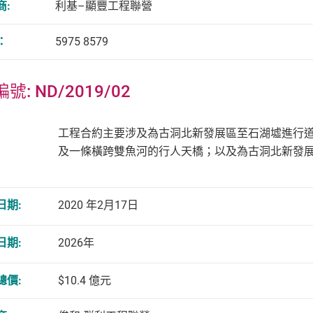
商:
利基–顯豐工程聯營
：
5975 8579
號: ND/2019/02
工程合約主要涉及為古洞北新發展區至石湖墟進行道
及一條橫跨雙魚河的行人天橋；以及為古洞北新發
日期:
2020 年2月17日
日期:
2026年
總價:
$10.4 億元