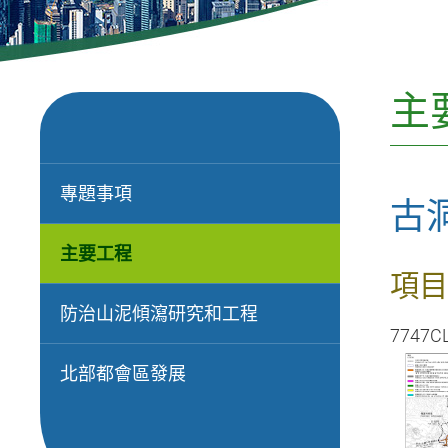
主
專題事項
古
主要工程
項目
防治山泥傾瀉研究和工程
7747C
北部都會區發展