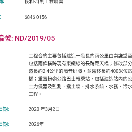
商:
俊和-群利工程聯營
：
6846 0156
號: ND/2019/05
工程合約主要包括建造一段長約兩公里由崇謙堂
包括兩條橫跨現有東鐵線的長跨距天橋；修改部
造長約2.4公里的隔音屏障，並遷移長約400米
橋；重置粉嶺公路巴士轉乘站，包括建造站內的
土力儀器及監測、擋土牆、排水系統、水務、污
工程。
日期:
2020 年3月2日
日期:
2026年