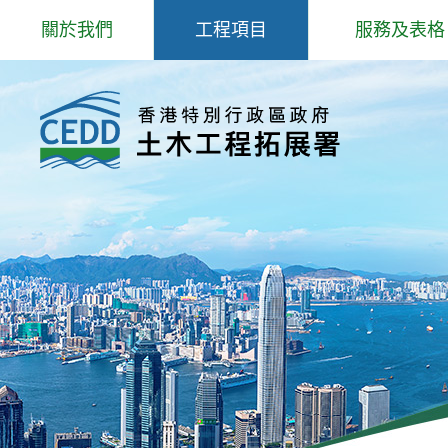
跳
關於我們
工程項目
服務及表格
到
主
歡迎辭
專題事項
岩土工程服務
內
容
抱負、使命和信念
主要工程
填料管理
組織結構
防治山泥傾瀉研究和工程
爆炸品、爆破
工程師學院
北部都會區發展
場外預製鋼筋
核心工作
公用表格
部門政策
招聘公告