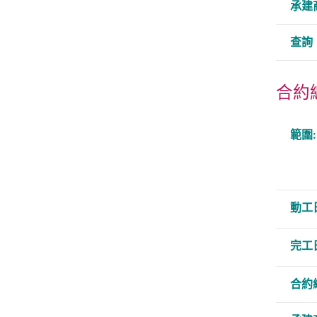
承建
查詢
合約編
範圍:
動工
完工
合約