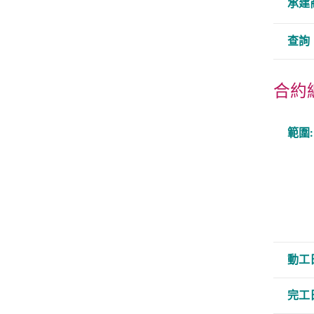
承建
查詢
合約編
範圍:
動工
完工