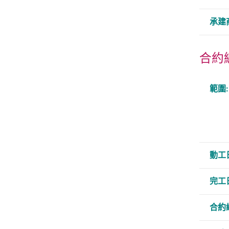
承建
合約編
範圍:
動工
完工
合約