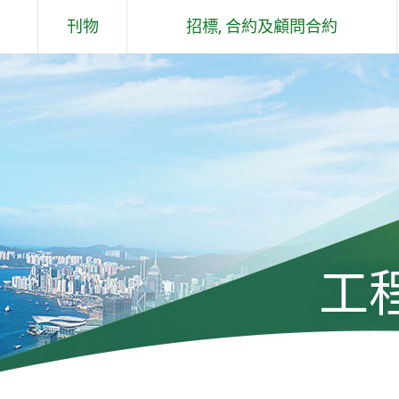
刊物
招標, 合約及顧問合約
概要說明
合約
土木工程拓展署 - 工作報告
顧問合約
及石礦場
土木工程拓展署 - 環保報告
過去六個月工程／顧問合約簽署儀
式
組件
工程通訊
土木工程拓展署技術通告
工
標準、規格、手冊、應用指引、投
標價格及成本指數
工程及有關顧問公司遴選委員會手
冊及通告(只有英文版)