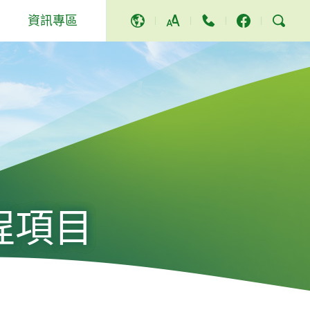
資訊專區
A
A
A
活動及其他
獎項及讚譽
社區服務和活動
新聞稿
影片及歌曲
程項目
電視節目
立法會答問