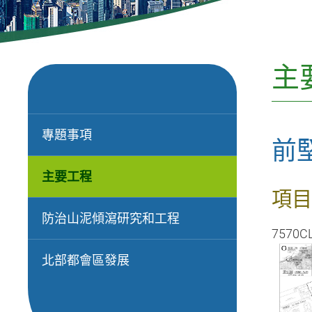
主
專題事項
前
主要工程
項目
防治山泥傾瀉研究和工程
7570C
北部都會區發展