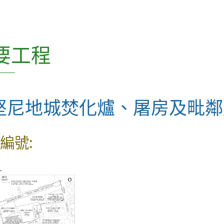
CEDD Innovation Series
CEDD Playbook(只有英文版)
要工程
混凝土科技常務委員會 (SCCT) 刊
物
堅尼地城焚化爐、屠房及毗鄰
土力工程處刊物
土木工程處刊物
編號:
科普讀物
L
雜項
如何獲得本署的刊物