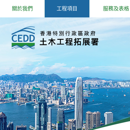
跳
關於我們
工程項目
服務及表格
到
主
歡迎辭
專題事項
岩土工程服務
內
容
抱負、使命和信念
主要工程
填料管理
組織結構
防治山泥傾瀉研究和工程
爆炸品、爆破
工程師學院
北部都會區發展
場外預製鋼筋
核心工作
公用表格
部門政策
招聘公告