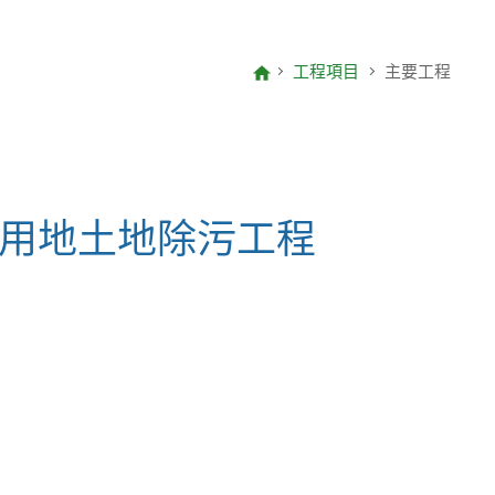
致編輯的信
項目報告
工程項目
主要工程
年度整合開放數據計劃(包含空間數
據計劃)
用地土地除污工程