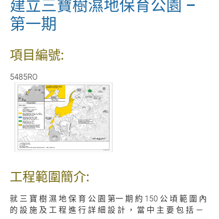
建立三寶樹濕地保育公園 –
第一期
項目編號:
5485RO
工程範圍簡介:
就 三 寶 樹 濕 地 保 育 公 園 第一 期 約 150 公 頃 範 圍 內
的 設 施 及 工 程 進 行 詳 細 設 計 ， 當 中 主 要 包 括 －