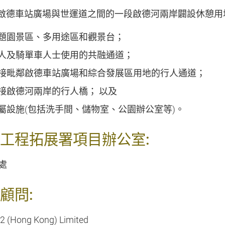
啟德車站廣場與世運道之間的一段啟德河兩岸闢設休憩用
題園景區、多用途區和觀景台；
人及騎單車人士使用的共融通道；
接毗鄰啟德車站廣場和綜合發展區用地的行人通道；
接啟德河兩岸的行人橋； 以及
屬設施
(
包括洗手間、儲物室、公園辦公室等
)
。
工程拓展署項目辦公室:
處
顧問:
 2 (Hong Kong) Limited