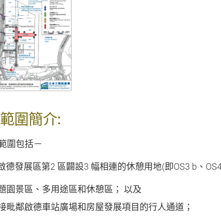
範圍簡介:
範圍包括－
啟德發展區第
2
區闢設
3
幅相連的休憩用地
(
即
OS3 b
、
OS
題園景區、多用途區和休憩區； 以及
接毗鄰啟德車站廣場和房屋發展項目的行人通道；