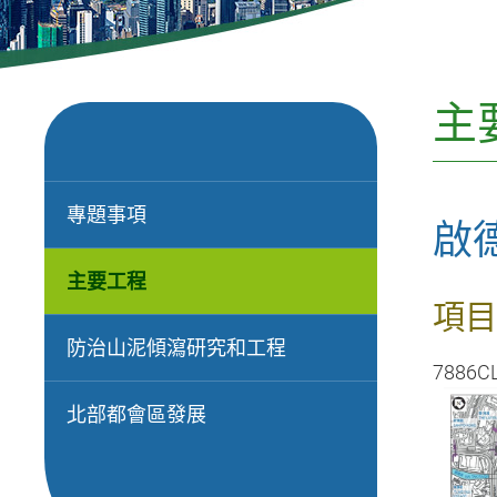
主
專題事項
啟
主要工程
項目
防治山泥傾瀉研究和工程
7886C
北部都會區發展