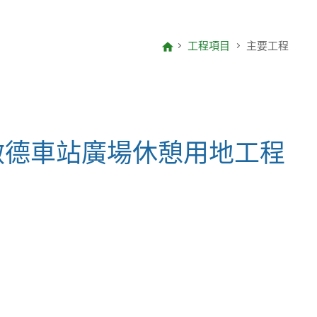
致編輯的信
項目報告
工程項目
主要工程
年度整合開放數據計劃(包含空間數
據計劃)
啟德車站廣場休憩用地工程