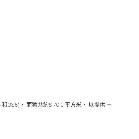
4
和
OS5)
， 面積共約
8 70 0
平方米， 以提供 －