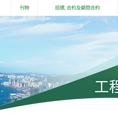
刊物
招標, 合約及顧問合約
概要說明
合約
土木工程拓展署 - 工作報告
顧問合約
及石礦場
土木工程拓展署 - 環保報告
過去六個月工程／顧問合約簽署儀
式
組件
工程通訊
土木工程拓展署技術通告
工
標準、規格、手冊、應用指引、投
標價格及成本指數
工程及有關顧問公司遴選委員會手
冊及通告(只有英文版)