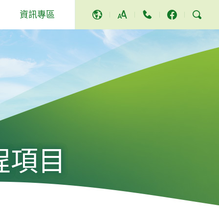
資訊專區
A
A
A
活動及其他
獎項及讚譽
社區服務和活動
新聞稿
影片及歌曲
程項目
電視節目
立法會答問