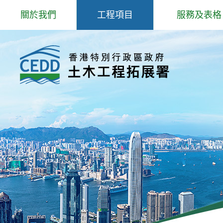
跳
關於我們
工程項目
服務及表格
到
主
歡迎辭
專題事項
岩土工程服務
內
容
抱負、使命和信念
主要工程
填料管理
組織結構
防治山泥傾瀉研究和工程
爆炸品、爆破
工程師學院
北部都會區發展
場外預製鋼筋
核心工作
公用表格
部門政策
招聘公告