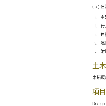
( b )
在
主
行
連
連
附
土木
東拓展
項目
Design