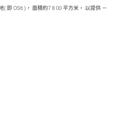
地
(
即
OS6 )
， 面積約
7 8 00
平方米， 以提供 －