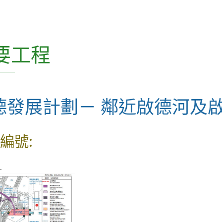
CEDD Innovation Series
CEDD Playbook(只有英文版)
要工程
混凝土科技常務委員會 (SCCT) 刊
物
德發展計劃－ 鄰近啟德河及
土力工程處刊物
土木工程處刊物
編號:
科普讀物
L
雜項
如何獲得本署的刊物