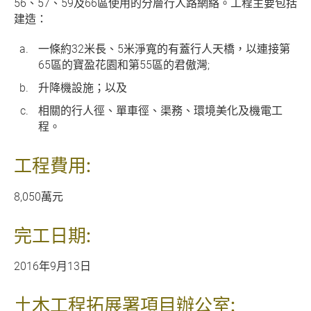
56、57、59及66區使用的分層行人路網絡。工程主要包括
建造：
一條約32米長、5米淨寬的有蓋行人天橋，以連接第
65區的寶盈花園和第55區的君傲灣;
升降機設施；以及
相關的行人徑、單車徑、渠務、環境美化及機電工
程。
工程費用:
8,050萬元
完工日期:
2016年9月13日
土木工程拓展署項目辦公室: