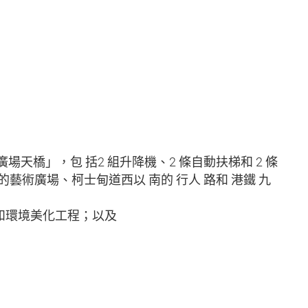
術廣場天橋」，包 括2 組升降機、2 條自動扶梯和 2 條
藝術廣場、柯士甸道西以 南的 行人 路和 港鐵 九
)和環境美化工程；以及