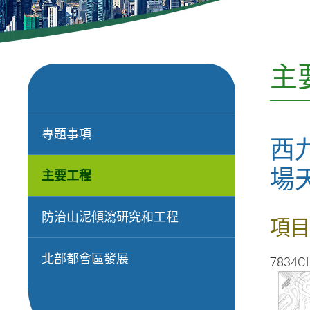
主
專題事項
西
場
主要工程
防治山泥傾瀉研究和工程
項目
北部都會區發展
7834C