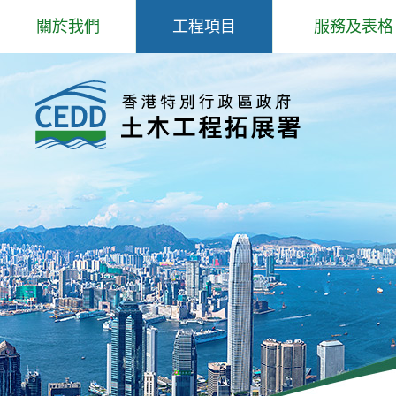
跳
關於我們
工程項目
服務及表格
到
主
歡迎辭
專題事項
岩土工程服務
內
容
抱負、使命和信念
主要工程
填料管理
組織結構
防治山泥傾瀉研究和工程
爆炸品、爆破
工程師學院
北部都會區發展
場外預製鋼筋
核心工作
公用表格
部門政策
招聘公告