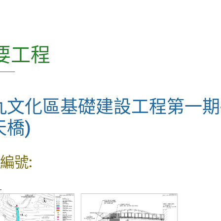
CEDD Innovation Series
CEDD Playbook(只有英文版)
要工程
混凝土科技常務委員會 (SCCT) 刊
物
九文化區基礎建設工程第一期-
土力工程處刊物
天橋)
土木工程處刊物
編號:
科普讀物
雜項
L
如何獲得本署的刊物