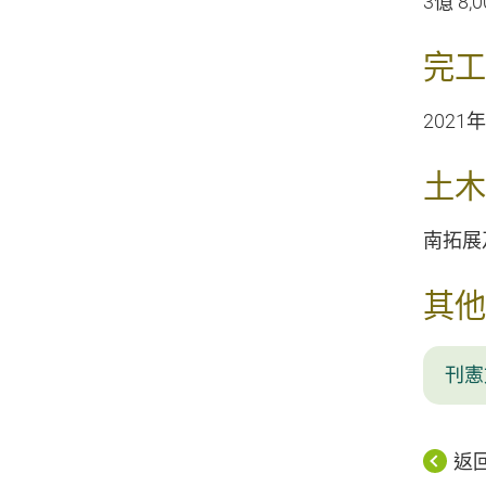
3億 8,
完工
2021
土木
南拓展及
其他
刊憲
返