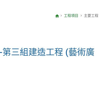
致編輯的信
項目報告
工程項目
主要工程
年度整合開放數據計劃(包含空間數
據計劃)
第三組建造工程 (藝術廣