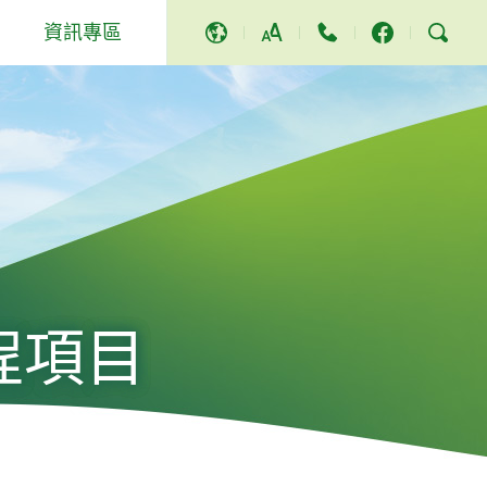
資訊專區
A
A
A
活動及其他
獎項及讚譽
社區服務和活動
新聞稿
影片及歌曲
程項目
電視節目
立法會答問