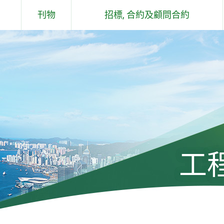
刊物
招標, 合約及顧問合約
概要說明
合約
土木工程拓展署 - 工作報告
顧問合約
及石礦場
土木工程拓展署 - 環保報告
過去六個月工程／顧問合約簽署儀
式
組件
工程通訊
土木工程拓展署技術通告
工
標準、規格、手冊、應用指引、投
標價格及成本指數
工程及有關顧問公司遴選委員會手
冊及通告(只有英文版)