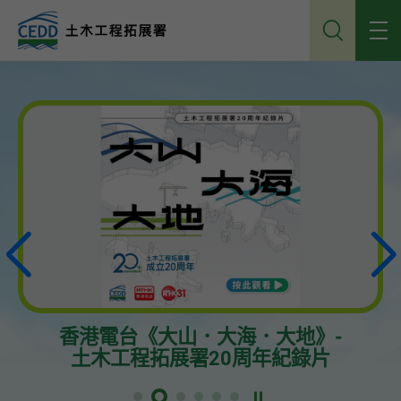
跳
到
主
內
容
播放
香港電台《大山．大海．大地》-
土木工程拓展署20周年紀錄片