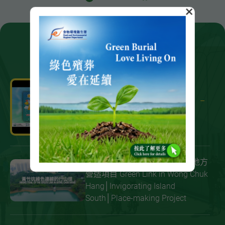
×
影片
土木工程拓展署「與民同樂日」 –
精彩回顧
黃竹坑綠色連線│躍動港島南│地方
營造項目 Green Link in Wong Chuk
Hang│Invigorating Island
South│Place-making Project