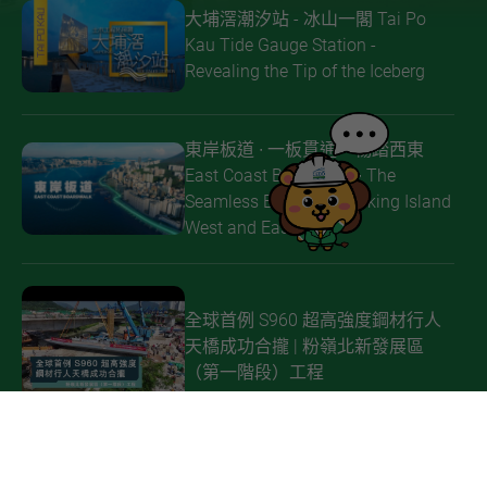
大埔滘潮汐站 - 冰山一閣 Tai Po
Kau Tide Gauge Station -
Revealing the Tip of the Iceberg
東岸板道 ∙ 一板貫通 暢踏西東
East Coast Boardwalk ∙ The
Seamless Boardwalk linking Island
West and East
全球首例 S960 超高強度鋼材行人
天橋成功合攏 | 粉嶺北新發展區
（第一階段）工程
啟德發展區 │「共融通道」 Kai Tak