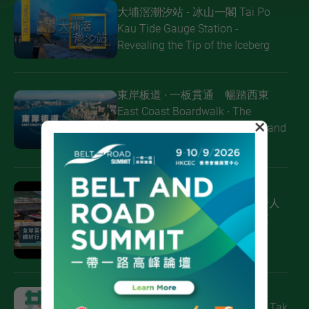
大埔滘潮汐站 - 冰山一閣 Tai Po
Kau Tide Gauge Station -
Revealing the Tip of the Iceberg
東岸板道 ∙ 一板貫通 暢踏西東
East Coast Boardwalk ∙ The
×
Seamless Boardwalk linking Island
West and East
全球首例 S960 超高強度鋼材行人
天橋成功合攏 | 粉嶺北新發展區
（第一階段）工程
啟德發展區 │「共融通道」 Kai Tak