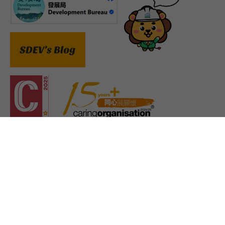
Important Notices
Privacy Policy
Access to Infomation
Site Map