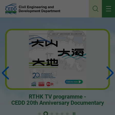
Jump
to
main
content
Play Video
RTHK TV programme -
CEDD 20th Anniversary Documentary